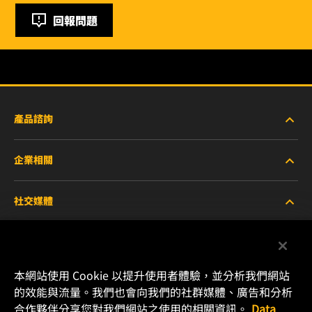
回報問題
產品諮詢
企業相關
重型設備車輛
社交媒體
小客車與商用車
關於WIX
工業濾芯
線上資源
Facebook
本網站使用 Cookie 以提升使用者體驗，並分析我們網站
賽車產品
聯絡我們
的效能與流量。我們也會向我們的社群媒體、廣告和分析
Instagram
合作夥伴分享您對我們網站之使用的相關資訊。
Data