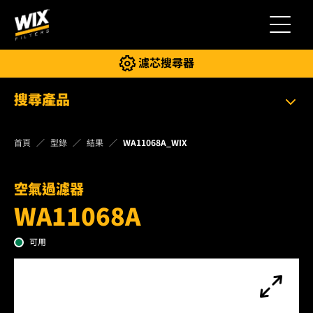
切換導
濾芯搜尋器
搜尋產品
首頁
型錄
結果
WA11068A_WIX
空氣過濾器
WA11068A
可用