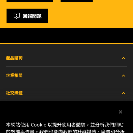
回報問題
產品諮詢
企業相關
重型設備車輛
社交媒體
小客車與商用車
關於WIX
工業濾芯
線上資源
Facebook
本網站使用 Cookie 以提升使用者體驗，並分析我們網站
賽車產品
聯絡我們
的效能與流量。我們也會向我們的社群媒體、廣告和分析
Instagram