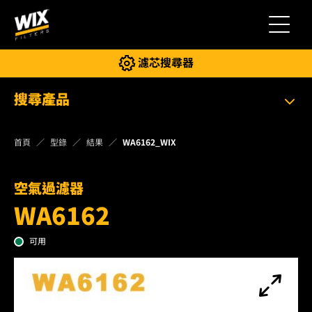
切換導
濾芯搜尋器
搜尋產品
首頁
型錄
結果
WA6162_WIX
空氣過濾器
WA6162
可用