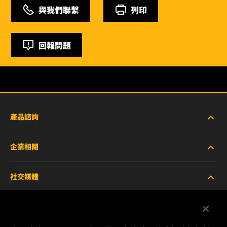
與我們聯繫
列印
回報問題
產品諮詢
企業相關
重型設備車輛
社交媒體
小客車與商用車
關於WIX
工業濾芯
線上資源
Facebook