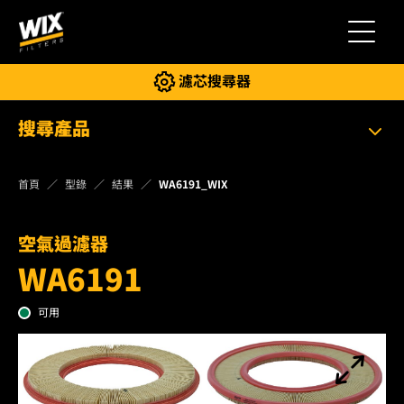
切換導
濾芯搜尋器
搜尋產品
首頁
型錄
結果
WA6191_WIX
空氣過濾器
WA6191
可用