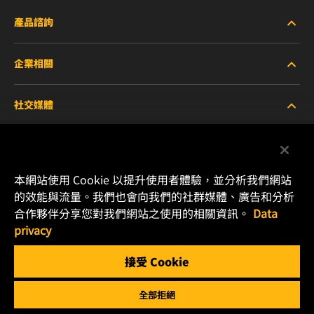
產品諮詢
企業相關
重型設備車輛
社交媒體
小客車與商用車
關於WIX
工業濾芯
線上資源
Facebook
本網站使用 Cookie 以提升使用者體驗，並分析我們網站
賽車產品
聯絡我們
的效能與流量。我們也會向我們的社群媒體、廣告和分析
Instagram
合作夥伴分享您對我們網站之使用的相關資訊。
Data
職涯發展
privacy
YouTube
接受 Cookie
隱私政策
MANN+HUMMEL
全部拒絕
法律聲明