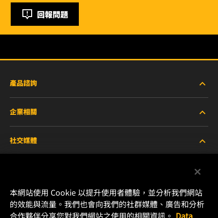
回報問題
產品諮詢
企業相關
重型設備車輛
社交媒體
小客車與商用車
關於WIX
工業濾芯
線上資源
Facebook
本網站使用 Cookie 以提升使用者體驗，並分析我們網站
賽車產品
聯絡我們
的效能與流量。我們也會向我們的社群媒體、廣告和分析
Instagram
合作夥伴分享您對我們網站之使用的相關資訊。
Data