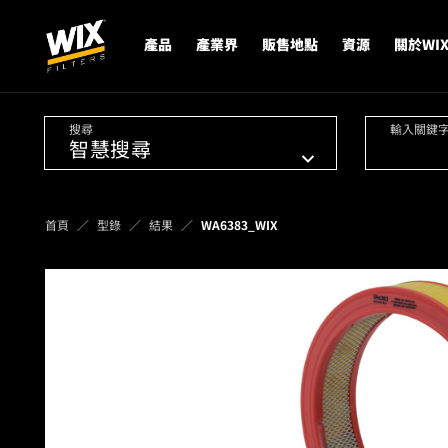
產品
產業界
販售地點
資源
關於WI
搜尋
輸入關鍵
首頁
型錄
結果
WA6383_WIX