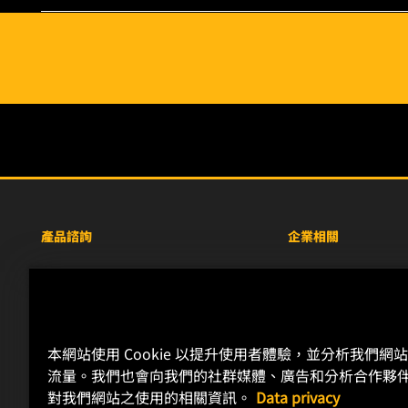
產品諮詢
企業相關
重型設備車輛
關於WIX
小客車與商用車
線上資源
工業濾芯
聯絡我們
本網站使用 Cookie 以提升使用者體驗，並分析我們網
賽車產品
職涯發展
流量。我們也會向我們的社群媒體、廣告和分析合作夥
隱私政策
對我們網站之使用的相關資訊。
Data privacy