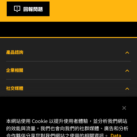
回報問題
產品諮詢
企業相關
重型設備車輛
社交媒體
小客車與商用車
關於WIX
工業濾芯
線上資源
Facebook
本網站使用 Cookie 以提升使用者體驗，並分析我們網站
賽車產品
聯絡我們
的效能與流量。我們也會向我們的社群媒體、廣告和分析
Instagram
合作夥伴分享您對我們網站之使用的相關資訊。
Data