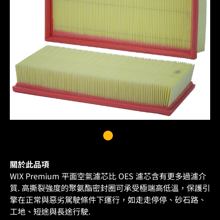
關於此品項
WIX Premium 平面空氣濾芯比 OES 濾芯含有更多過濾介
質. 高撕裂強度的聚氨酯密封圈可承受極端高低溫，保護引
擎在正常與惡劣駕駛條件下運行，如走走停停、砂石路、
工地、短途與長途行駛.