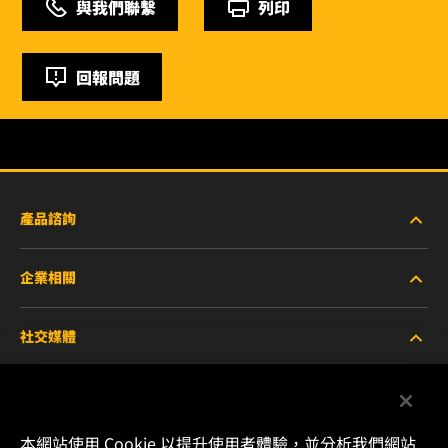
與我們聯繫
列印
回報問題
產品諮詢
企業相關
重型設備車輛
社交媒體
小客車與商用車
關於WIX
工業濾芯
線上資源
Facebook
本網站使用 Cookie 以提升使用者體驗，並分析我們網站