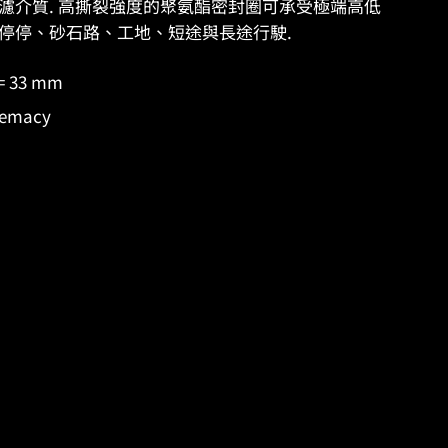
有更多過濾介質. 高撕裂強度的聚氨酯密封圈可承受極端高低
停停、砂石路、工地、短途與長途行駛.
= 33 mm
remacy