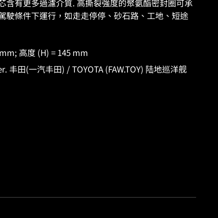
ES 濾芯含有更多過濾介質. 高撕裂強度的聚氨酯密封圈可承
駕駛條件下運行，如走走停停、砂石路、工地、短途
9 mm; 高度 (H) = 145 mm
er. 丰田(一汽丰田) / TOYOTA (FAW.TOY) 陆地巡洋舰