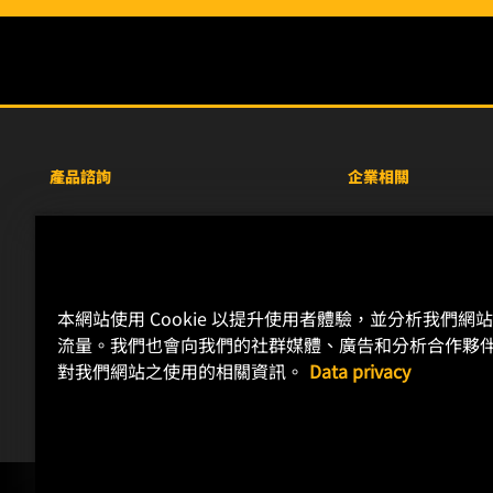
產品諮詢
企業相關
重型設備車輛
關於WIX
小客車與商用車
線上資源
工業濾芯
聯絡我們
本網站使用 Cookie 以提升使用者體驗，並分析我們網
賽車產品
職涯發展
流量。我們也會向我們的社群媒體、廣告和分析合作夥
隱私政策
對我們網站之使用的相關資訊。
Data privacy
法律聲明
Copyright 2024 MANN+HUMMEL. All rights reserved.