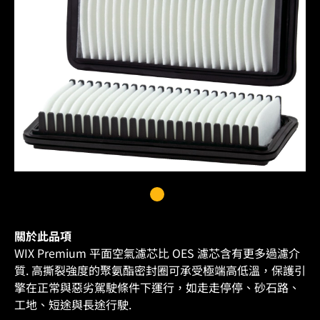
關於此品項
WIX Premium 平面空氣濾芯比 OES 濾芯含有更多過濾介
質. 高撕裂強度的聚氨酯密封圈可承受極端高低溫，保護引
擎在正常與惡劣駕駛條件下運行，如走走停停、砂石路、
工地、短途與長途行駛.