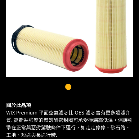
關於此品項
WIX Premium 平面空氣濾芯比 OES 濾芯含有更多過濾介
質. 高撕裂強度的聚氨酯密封圈可承受極端高低溫，保護引
擎在正常與惡劣駕駛條件下運行，如走走停停、砂石路、
工地、短途與長途行駛.