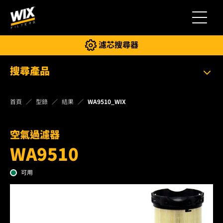
切換導
濾芯搜尋器
搜尋產品
首頁
型錄
結果
WA9510_WIX
空氣過濾器
WA9510
可用