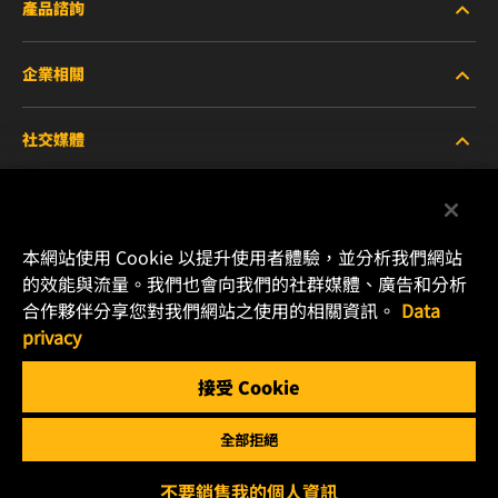
產品諮詢
企業相關
重型設備車輛
社交媒體
小客車與商用車
關於WIX
工業濾芯
線上資源
Facebook
本網站使用 Cookie 以提升使用者體驗，並分析我們網站
賽車產品
聯絡我們
的效能與流量。我們也會向我們的社群媒體、廣告和分析
Instagram
合作夥伴分享您對我們網站之使用的相關資訊。
Data
職涯發展
privacy
YouTube
接受 Cookie
隱私政策
MANN+HUMMEL
全部拒絕
法律聲明
Copyright 2024 MANN+HUMMEL. All rights reserved.
不要銷售我的個人資訊