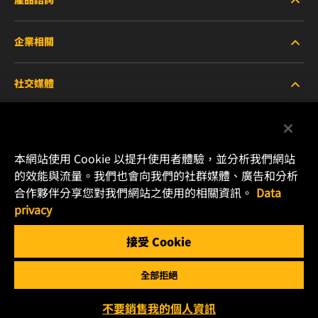
企業相關
重型設備車輛
社交媒體
小客車與商用車
關於WIX
工業濾芯
線上資源
Facebook
本網站使用 Cookie 以提升使用者體驗，並分析我們網站
賽車產品
聯絡我們
的效能與流量。我們也會向我們的社群媒體、廣告和分析
Instagram
合作夥伴分享您對我們網站之使用的相關資訊。
Data
職涯發展
privacy
YouTube
接受 Cookie
隱私政策
MANN+HUMMEL
全部拒絕
法律聲明
Copyright 2024 MANN+HUMMEL. All rights reserved.
不要銷售我的個人資訊