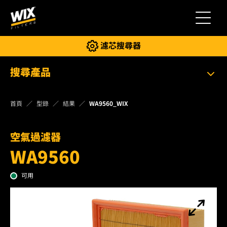
切換導
濾芯搜尋器
搜尋產品
首頁
型錄
結果
WA9560_WIX
空氣過濾器
WA9560
可用