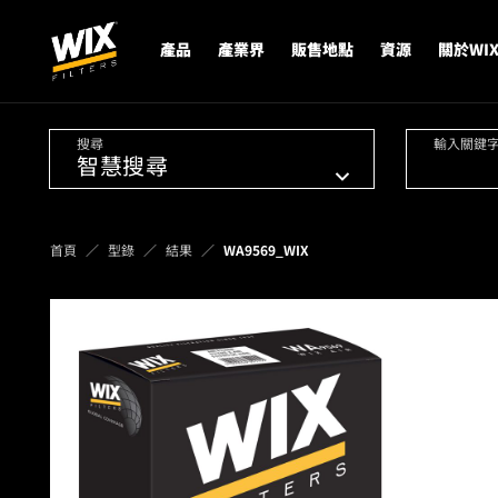
產品
產業界
販售地點
資源
關於WI
搜尋
輸入關鍵
首頁
型錄
結果
WA9569_WIX