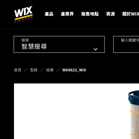
產品
產業界
販售地點
資源
關於WI
搜尋
輸入關鍵
首頁
型錄
結果
WA9622_WIX