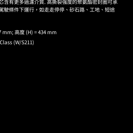
ES 濾芯含有更多過濾介質. 高撕裂強度的聚氨酯密封圈可承
駕駛條件下運行，如走走停停、砂石路、工地、短途
17 mm; 高度 (H) = 434 mm
ass (W/S211)