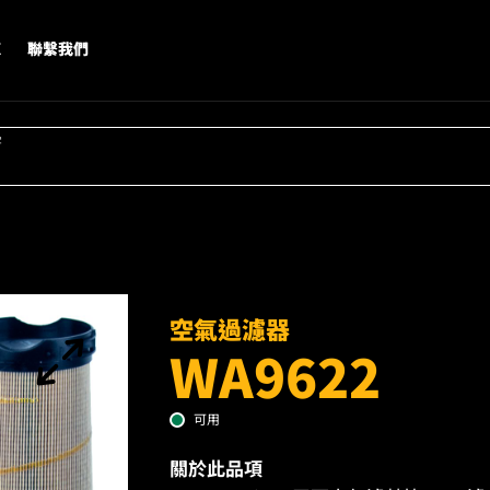
X
聯繫我們
字
空氣過濾器
WA9622
可用
關於此品項