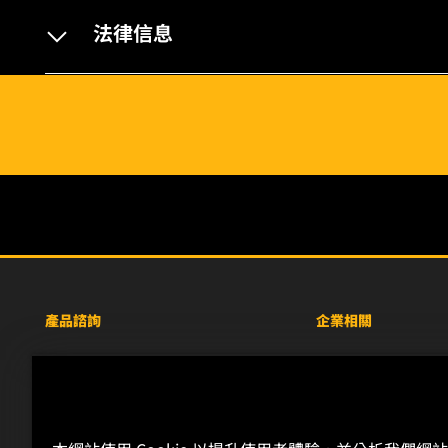
法律信息
產品諮詢
企業相關
重型設備車輛
關於WIX
小客車與商用車
線上資源
工業濾芯
聯絡我們