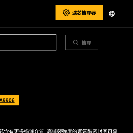
濾芯搜尋器
搜尋
A9906
ES 濾芯含有更多過濾介質. 高撕裂強度的聚氨酯密封圈可承