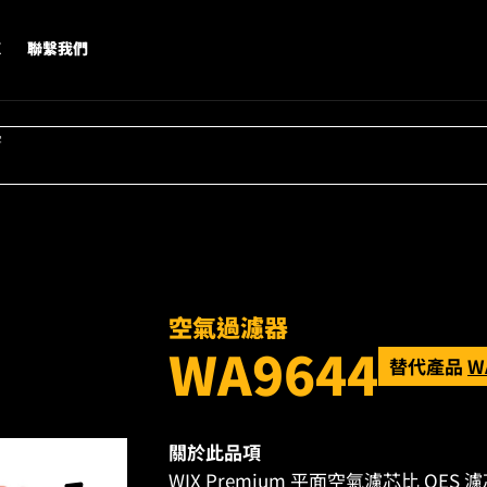
X
聯繫我們
字
空氣過濾器
WA9644
替代產品
W
關於此品項
WIX Premium 平面空氣濾芯比 O