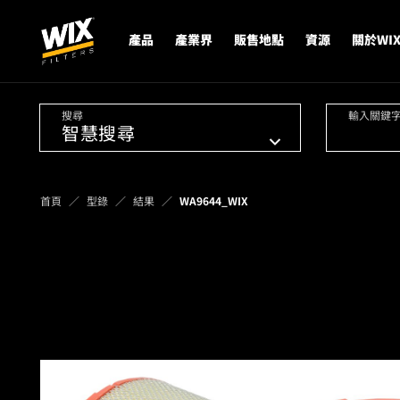
產品
產業界
販售地點
資源
關於WI
搜尋
輸入關鍵
首頁
型錄
結果
WA9644_WIX