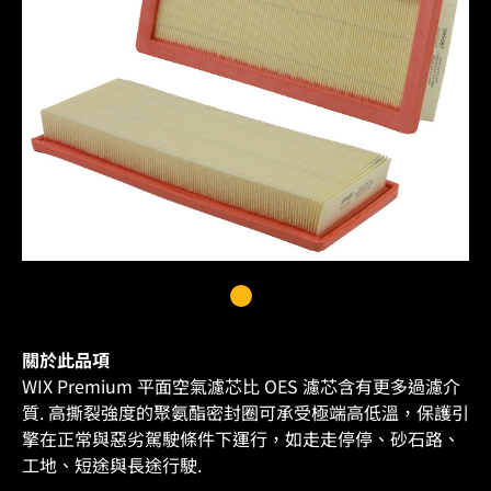
關於此品項
WIX Premium 平面空氣濾芯比 OES 濾芯含有更多過濾介
質. 高撕裂強度的聚氨酯密封圈可承受極端高低溫，保護引
擎在正常與惡劣駕駛條件下運行，如走走停停、砂石路、
工地、短途與長途行駛.