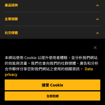
產品諮詢
企業相關
重型設備車輛
社交媒體
小客車與商用車
關於WIX
工業濾芯
線上資源
Facebook
本網站使用 Cookie 以提升使用者體驗，並分析我們網站
賽車產品
聯絡我們
的效能與流量。我們也會向我們的社群媒體、廣告和分析
Instagram
合作夥伴分享您對我們網站之使用的相關資訊。
Data
職涯發展
privacy
YouTube
接受 Cookie
隱私政策
MANN+HUMMEL
全部拒絕
法律聲明