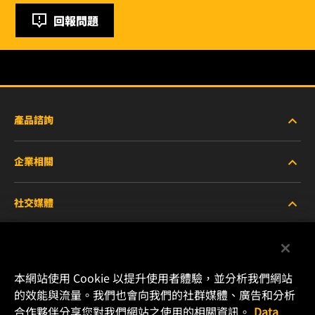
回報問題
產品諮詢
企業相關
重型設備車輛
社交媒體
小客車與商用車
關於WIX
工業濾芯
線上資源
Facebook
本網站使用 Cookie 以提升使用者體驗，並分析我們網站
賽車產品
聯絡我們
的效能與流量。我們也會向我們的社群媒體、廣告和分析
Instagram
合作夥伴分享您對我們網站之使用的相關資訊。
Data