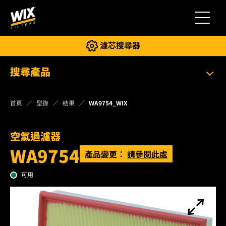
切換導
濾芯搜尋器
搜尋產品
首頁
型錄
結果
WA9754_WIX
空氣過濾器
WA9754
產品變更：
請參閱此處
可用