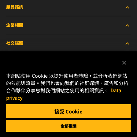
產品諮詢
企業相關
重型設備車輛
社交媒體
小客車與商用車
關於WIX
工業濾芯
線上資源
Facebook
本網站使用 Cookie 以提升使用者體驗，並分析我們網站
賽車產品
聯絡我們
的效能與流量。我們也會向我們的社群媒體、廣告和分析
Instagram
合作夥伴分享您對我們網站之使用的相關資訊。
Data
職涯發展
privacy
YouTube
接受 Cookie
隱私政策
MANN+HUMMEL
全部拒絕
法律聲明