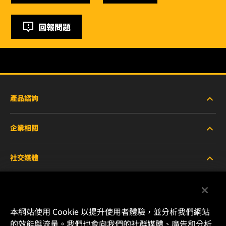
回報問題
產品諮詢
企業相關
重型設備車輛
社交媒體
小客車與商用車
關於WIX
工業濾芯
線上資源
Facebook
本網站使用 Cookie 以提升使用者體驗，並分析我們網站
賽車產品
聯絡我們
的效能與流量。我們也會向我們的社群媒體、廣告和分析
Instagram