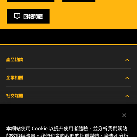
回報問題
產品諮詢
企業相關
重型設備車輛
社交媒體
小客車與商用車
關於WIX
工業濾芯
線上資源
Facebook
本網站使用 Cookie 以提升使用者體驗，並分析我們網站
賽車產品
聯絡我們
的效能與流量。我們也會向我們的社群媒體、廣告和分析
Instagram