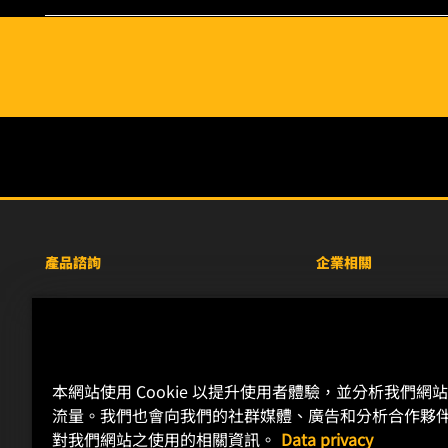
產品諮詢
企業相關
重型設備車輛
關於WIX
小客車與商用車
線上資源
工業濾芯
聯絡我們
本網站使用 Cookie 以提升使用者體驗，並分析我們網
賽車產品
職涯發展
流量。我們也會向我們的社群媒體、廣告和分析合作夥
隱私政策
對我們網站之使用的相關資訊。
Data privacy