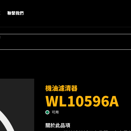
X
聯繫我們
字
機油濾清器
WL10596A
可用
關於此品項