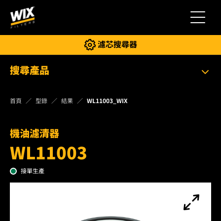
切換導
濾芯搜尋器
搜尋產品
首頁
型錄
結果
WL11003_WIX
機油濾清器
WL11003
接單生產