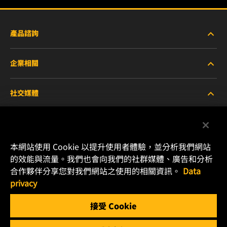
產品諮詢
企業相關
重型設備車輛
社交媒體
小客車與商用車
關於WIX
工業濾芯
線上資源
Facebook
本網站使用 Cookie 以提升使用者體驗，並分析我們網站
賽車產品
聯絡我們
的效能與流量。我們也會向我們的社群媒體、廣告和分析
Instagram
合作夥伴分享您對我們網站之使用的相關資訊。
Data
職涯發展
privacy
YouTube
接受 Cookie
隱私政策
MANN+HUMMEL