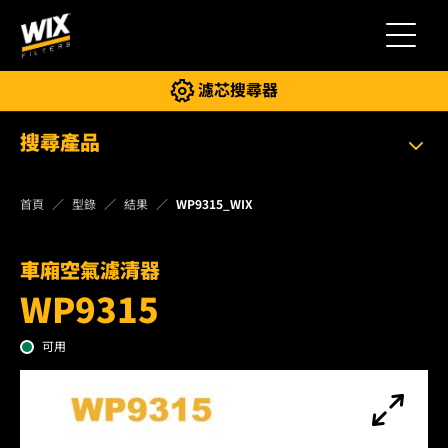
切換導
濾芯搜尋器
搜尋產品
首頁
型錄
結果
WP9315_WIX
車廂空氣濾清器
WP9315
可用