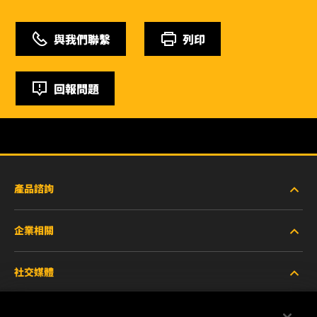
與我們聯繫
列印
回報問題
產品諮詢
企業相關
重型設備車輛
社交媒體
小客車與商用車
關於WIX
工業濾芯