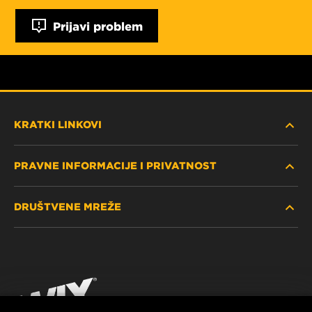
Prijavi problem
KRATKI LINKOVI
PRAVNE INFORMACIJE I PRIVATNOST
PRONAĐITE FILTER
DRUŠTVENE MREŽE
GDJE KUPITI
POLITIKA PRIVATNOSTI
WIX INSTITUTE
PRAVNA NAPOMENA
Facebook
KONTAKTIRAJTE NAS
IMPRESSUM
YouTube