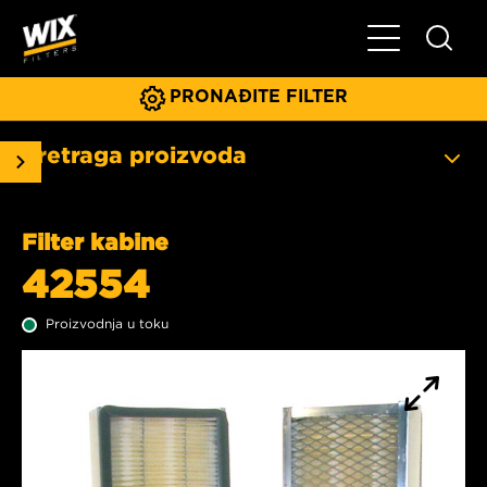
Glavni meni
PRONAĐITE FILTER
Pretraga proizvoda
Filter kabine
42554
Proizvodnja u toku