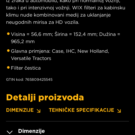
iz zraka u automobilu, kako pri normalnoj vožnji,
tako i pri intenzivnoj vožnji. WIX filteri za kabinsku
klimu nude kombinovani medij za uklanjanje
neugodnih mirisa za HD vozila.
Visina = 56,6 mm; Širina = 152,4 mm; Dužina =
965,2 mm
Glavna primjena: Case, IHC, New Holland,
Versatile Tractors
Filter čestica
GTIN kod: 765809425545
Detalji proizvoda
DIMENZIJE
TEHNIČKE SPECIFIKACIJE
P
Dimenzije