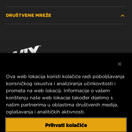
PRONAĐITE FILTER
DRUŠTVENE MREŽE
GDJE KUPITI
POLITIKA PRIVATNOSTI
WIX INSTITUTE
PRAVNA NAPOMENA
Facebook
KONTAKTIRAJTE NAS
IMPRESSUM
YouTube
Ova web lokacija koristi kolačiće radi poboljšavanja
korisničkog iskustva i analiziranja učinkovitosti i
MANN+HUMMEL FT Poland
prometa na web lokaciji. Informacije o vašem
ul. Wrocławska 145,
korištenju naše web lokacije također dijelimo s
63-800 GOSTYŃ, POLAND
našim partnerima u oblastima društvenih medija,
Tel. +48 65 572 89 00
oglašavanja i analitičkih aktivnosti.
E-mail:
info@mann-hummel.com
CAREER
Prihvati kolačiće
MANN+HUMMEL GROUP