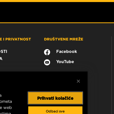
 I PRIVATNOST
DRUŠTVENE MREŽE
STI
Facebook
A
YouTube
a
Prihvati kolačiće
prometa
še web
Odbaci sve
astima