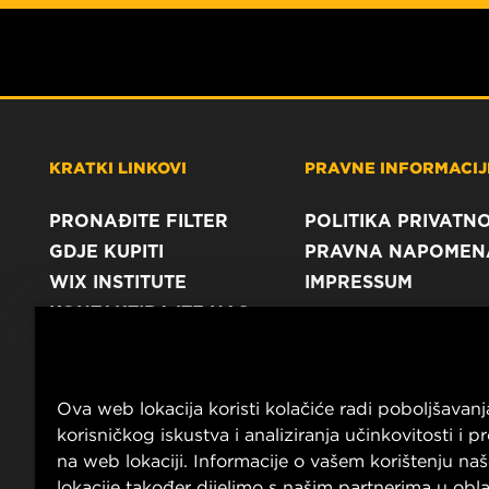
KRATKI LINKOVI
PRAVNE INFORMACIJE
PRONAĐITE FILTER
POLITIKA PRIVATNO
GDJE KUPITI
PRAVNA NAPOMEN
WIX INSTITUTE
IMPRESSUM
KONTAKTIRAJTE NAS
Ova web lokacija koristi kolačiće radi poboljšavanj
korisničkog iskustva i analiziranja učinkovitosti i 
na web lokaciji. Informacije o vašem korištenju na
lokacije također dijelimo s našim partnerima u obl