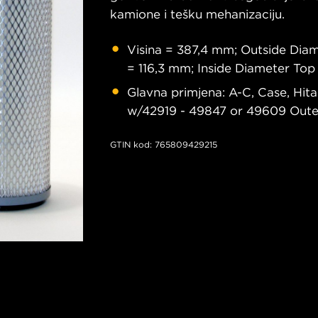
kamione i tešku mehanizaciju.
Visina = 387,4 mm; Outside Dia
= 116,3 mm; Inside Diameter To
Glavna primjena: A-C, Case, Hita
w/42919 - 49847 or 49609 Oute
GTIN kod: 765809429215