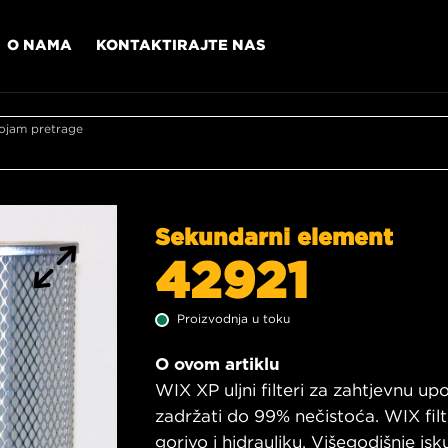
O NAMA
KONTAKTIRAJTE NAS
ojam pretrage
Sekundarni element
42921
Proizvodnja u toku
O ovom artiklu
WIX XP uljni filteri za zahtjevnu u
zadržati do 99% nečistoća. WIX filtr
gorivo i hidrauliku. Višegodišnje is