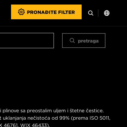
PRONAĐITE FILTER
pretraga
i plinove sa preostalim uljem i štetne čestice.
st uklanjanja nečistoća od 99% (prema ISO 5011,
 46761, WIX 46433).