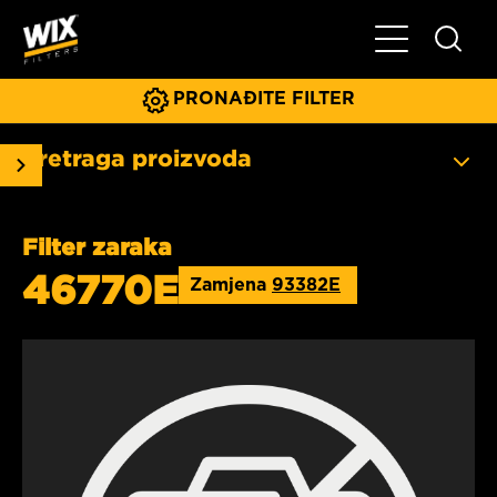
Glavni meni
PRONAĐITE FILTER
Pretraga proizvoda
Filter zaraka
46770E
Zamjena
93382E