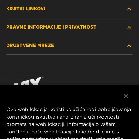
KRATKI LINKOVI
PRAVNE INFORMACIJE I PRIVATNOST
PRONAĐITE FILTER
DRUŠTVENE MREŽE
GDJE KUPITI
POLITIKA PRIVATNOSTI
WIX INSTITUTE
PRAVNA NAPOMENA
Facebook
KONTAKTIRAJTE NAS
IMPRESSUM
YouTube
Ova web lokacija koristi kolačiće radi poboljšavanja
korisničkog iskustva i analiziranja učinkovitosti i
MANN+HUMMEL FT Poland
prometa na web lokaciji. Informacije o vašem
ul. Wrocławska 145,
korištenju naše web lokacije također dijelimo s
63-800 GOSTYŃ, POLAND