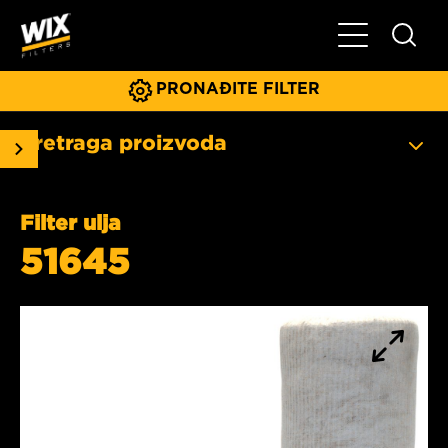
Glavni meni
PRONAĐITE FILTER
Pretraga proizvoda
Filter ulja
51645