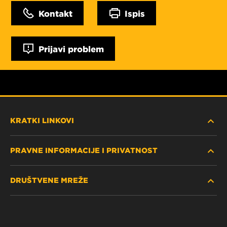
Kontakt
Ispis
Prijavi problem
KRATKI LINKOVI
PRAVNE INFORMACIJE I PRIVATNOST
PRONAĐITE FILTER
DRUŠTVENE MREŽE
GDJE KUPITI
POLITIKA PRIVATNOSTI
WIX INSTITUTE
PRAVNA NAPOMENA
Facebook