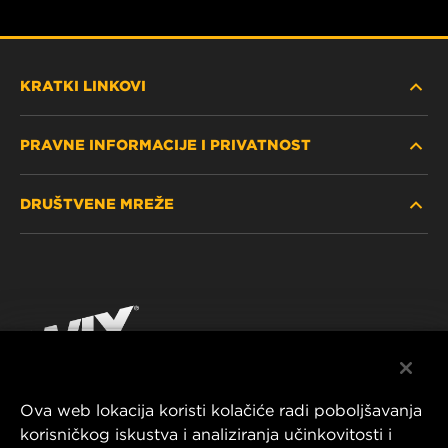
KRATKI LINKOVI
PRAVNE INFORMACIJE I PRIVATNOST
PRONAĐITE FILTER
DRUŠTVENE MREŽE
GDJE KUPITI
POLITIKA PRIVATNOSTI
WIX INSTITUTE
PRAVNA NAPOMENA
Facebook
KONTAKTIRAJTE NAS
IMPRESSUM
YouTube
Ova web lokacija koristi kolačiće radi poboljšavanja
korisničkog iskustva i analiziranja učinkovitosti i
MANN+HUMMEL FT Poland