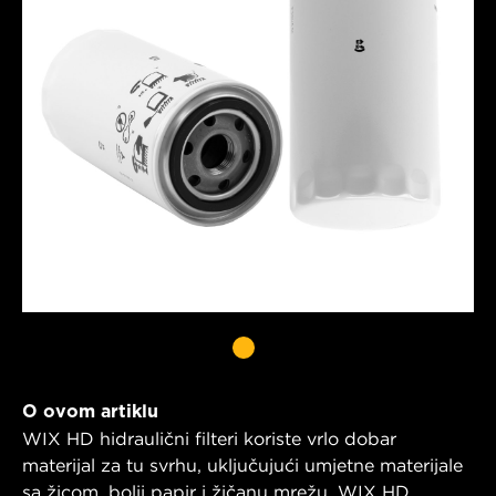
O ovom artiklu
WIX HD hidraulični filteri koriste vrlo dobar
materijal za tu svrhu, uključujući umjetne materijale
sa žicom, bolji papir i žičanu mrežu. WIX HD