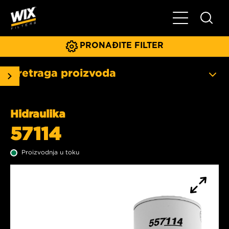
Glavni meni
PRONAĐITE FILTER
Pretraga proizvoda
Hidraulika
57114
Proizvodnja u toku