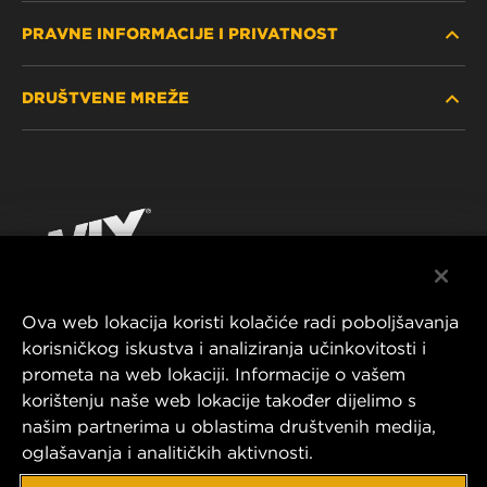
PRAVNE INFORMACIJE I PRIVATNOST
PRONAĐITE FILTER
DRUŠTVENE MREŽE
GDJE KUPITI
POLITIKA PRIVATNOSTI
WIX INSTITUTE
PRAVNA NAPOMENA
Facebook
KONTAKTIRAJTE NAS
IMPRESSUM
YouTube
Ova web lokacija koristi kolačiće radi poboljšavanja
korisničkog iskustva i analiziranja učinkovitosti i
MANN+HUMMEL FT Poland
prometa na web lokaciji. Informacije o vašem
ul. Wrocławska 145,
korištenju naše web lokacije također dijelimo s
63-800 GOSTYŃ, POLAND
našim partnerima u oblastima društvenih medija,
Tel. +48 65 572 89 00
oglašavanja i analitičkih aktivnosti.
E-mail:
info@mann-hummel.com