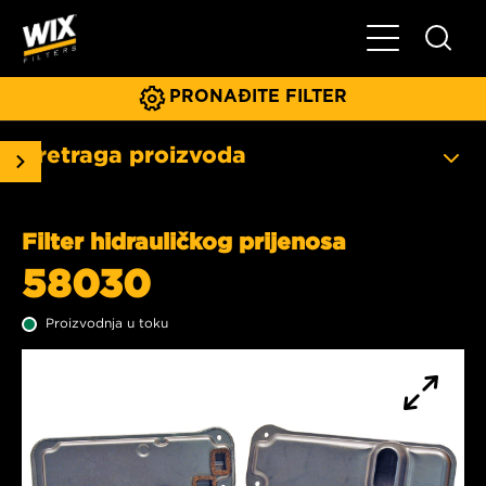
Glavni meni
PRONAĐITE FILTER
Pretraga proizvoda
Filter hidrauličkog prijenosa
58030
Proizvodnja u toku