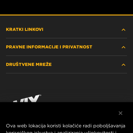
KRATKI LINKOVI
PRAVNE INFORMACIJE I PRIVATNOST
PRONAĐITE FILTER
DRUŠTVENE MREŽE
GDJE KUPITI
POLITIKA PRIVATNOSTI
WIX INSTITUTE
PRAVNA NAPOMENA
Facebook
KONTAKTIRAJTE NAS
IMPRESSUM
YouTube
Ova web lokacija koristi kolačiće radi poboljšavanja
korisničkog iskustva i analiziranja učinkovitosti i