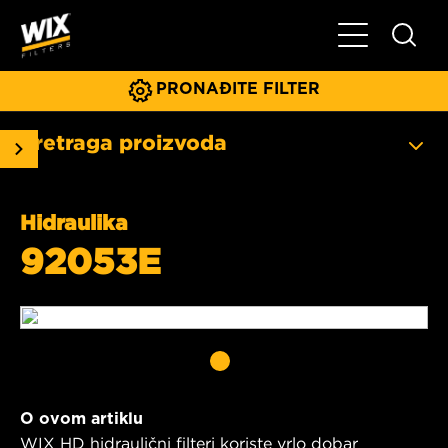
Glavni meni
PRONAĐITE FILTER
Pretraga proizvoda
Hidraulika
92053E
O ovom artiklu
WIX HD hidraulični filteri koriste vrlo dobar