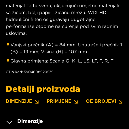
materijal za tu svrhu, uključujući umjetne materijale
sa žicom, bolji papir i žičanu mrežu. WIX HD
hidraulični filteri osiguravaju dugotrajne
performanse otporne na curenje pod svim radnim
uslovima.
Vanjski prečnik (A) = 84 mm; Unutrašnji prečnik 1
(B) = 19 mm; Visina (H) = 107 mm
Glavna primjena: Scania G, K, L, LS, LT, P, R, T
GTIN kod: 5904608920539
Detalji proizvoda
DIMENZIJE
PRIMJENE
OE BROJEVI
Dimenzije