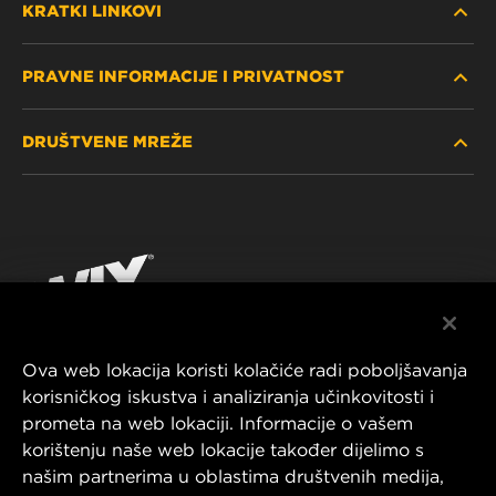
KRATKI LINKOVI
PRAVNE INFORMACIJE I PRIVATNOST
PRONAĐITE FILTER
DRUŠTVENE MREŽE
GDJE KUPITI
POLITIKA PRIVATNOSTI
WIX INSTITUTE
PRAVNA NAPOMENA
Facebook
KONTAKTIRAJTE NAS
IMPRESSUM
YouTube
Ova web lokacija koristi kolačiće radi poboljšavanja
korisničkog iskustva i analiziranja učinkovitosti i
MANN+HUMMEL FT Poland
prometa na web lokaciji. Informacije o vašem
ul. Wrocławska 145,
korištenju naše web lokacije također dijelimo s
63-800 GOSTYŃ, POLAND
našim partnerima u oblastima društvenih medija,
Tel. +48 65 572 89 00