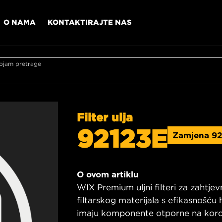
O NAMA
KONTAKTIRAJTE NAS
ojam pretrage
Filter ulja
92123E
Zamjena
9
O ovom artiklu
WIX Premium uljni filteri za zahtje
filtarskog materijala s efikasnošću
imaju komponente otporne na korozi