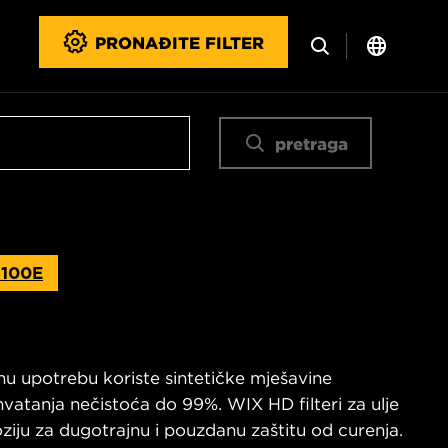
PRONAĐITE FILTER
pretraga
2100E
vnu upotrebu koriste sintetičke mješavine
 hvatanja nečistoća do 99%. WIX HD filteri za ulje
ju za dugotrajnu i pouzdanu zaštitu od curenja.