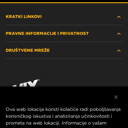
KRATKI LINKOVI
PRAVNE INFORMACIJE I PRIVATNOST
PRONAĐITE FILTER
DRUŠTVENE MREŽE
GDJE KUPITI
POLITIKA PRIVATNOSTI
WIX INSTITUTE
PRAVNA NAPOMENA
Facebook
KONTAKTIRAJTE NAS
IMPRESSUM
YouTube
Ova web lokacija koristi kolačiće radi poboljšavanja
korisničkog iskustva i analiziranja učinkovitosti i
MANN+HUMMEL FT Poland
prometa na web lokaciji. Informacije o vašem
ul. Wrocławska 145,