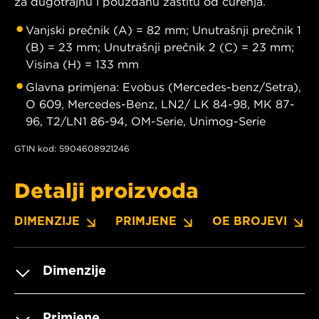
za dugotrajnu i pouzdanu zaštitu od curenja.
Vanjski prečnik (A) = 82 mm; Unutrašnji prečnik 1
(B) = 23 mm; Unutrašnji prečnik 2 (C) = 23 mm;
Visina (H) = 133 mm
Glavna primjena: Evobus (Mercedes-benz/Setra),
O 609, Mercedes-Benz, LN2/ LK 84-98, MK 87-
96, T2/LN1 86-94, OM-Serie, Unimog-Serie
GTIN kod: 5904608921246
Detalji proizvoda
DIMENZIJE
PRIMJENE
OE BROJEVI
Dimenzije
Primjene