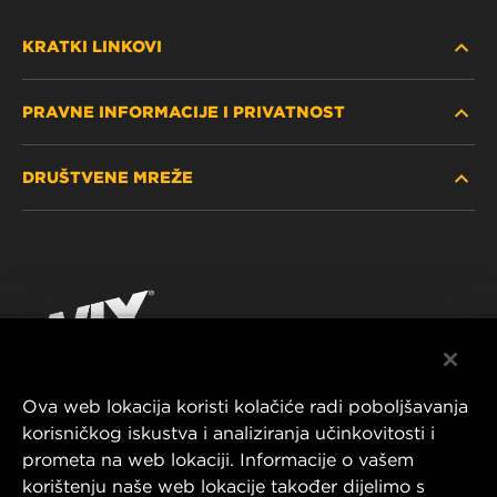
KRATKI LINKOVI
PRAVNE INFORMACIJE I PRIVATNOST
PRONAĐITE FILTER
DRUŠTVENE MREŽE
GDJE KUPITI
POLITIKA PRIVATNOSTI
WIX INSTITUTE
PRAVNA NAPOMENA
Facebook
KONTAKTIRAJTE NAS
IMPRESSUM
YouTube
Ova web lokacija koristi kolačiće radi poboljšavanja
korisničkog iskustva i analiziranja učinkovitosti i
MANN+HUMMEL FT Poland
prometa na web lokaciji. Informacije o vašem
ul. Wrocławska 145,
korištenju naše web lokacije također dijelimo s
63-800 GOSTYŃ, POLAND