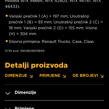
modela WIX 46664, WIX 42803, WIX 46761, WIX
46433).
Vanjski prečnik 1 (A) = 197 mm; Unutrašnji
prečnik 1 (B) = 93 mm; Unutrašnji prečnik 2 (C) =
18 mm; Vanjski prečnik 2 (D) = 155 mm; Visina
(H) = 304 mm
Glavna primjena: Renault Trucks, Case, Claas
GTIN kod: 5904608931894
Detalji proizvoda
DIMENZIJE
PRIMJENE
OE BROJEVI
Dimenzije
Primjene