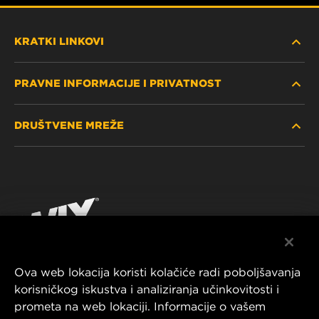
KRATKI LINKOVI
PRAVNE INFORMACIJE I PRIVATNOST
PRONAĐITE FILTER
DRUŠTVENE MREŽE
GDJE KUPITI
POLITIKA PRIVATNOSTI
WIX INSTITUTE
PRAVNA NAPOMENA
Facebook
KONTAKTIRAJTE NAS
IMPRESSUM
YouTube
Ova web lokacija koristi kolačiće radi poboljšavanja
korisničkog iskustva i analiziranja učinkovitosti i
MANN+HUMMEL FT Poland
prometa na web lokaciji. Informacije o vašem
ul. Wrocławska 145,