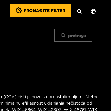
PRONAĐITE FILTER
pretraga
ra (CCV) čisti plinove sa preostalim uljem i štetne
u minimalnu efikasnost uklanjanja nečistoća od
modela WIX 46664, WIX 42803, WIX 46761, WIX