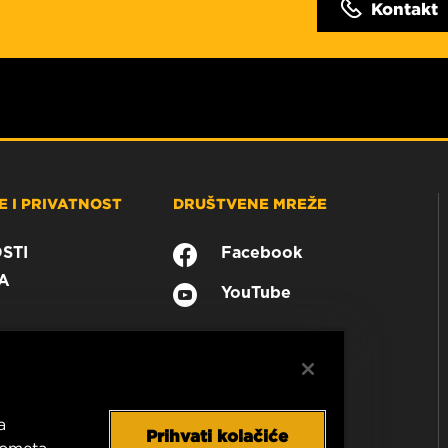
Kontakt
 I PRIVATNOST
DRUŠTVENE MREŽE
STI
Facebook
A
YouTube
a
Prihvati kolačiće