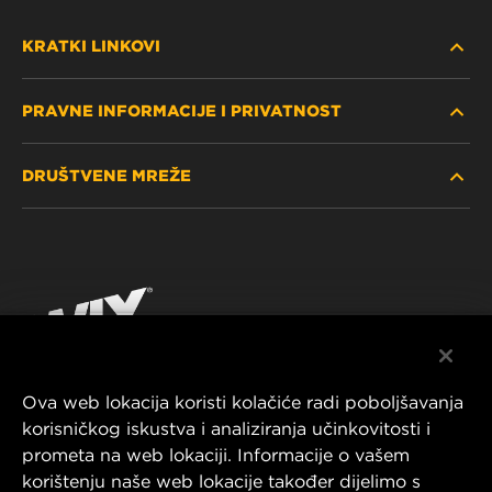
KRATKI LINKOVI
PRAVNE INFORMACIJE I PRIVATNOST
PRONAĐITE FILTER
DRUŠTVENE MREŽE
GDJE KUPITI
POLITIKA PRIVATNOSTI
WIX INSTITUTE
PRAVNA NAPOMENA
Facebook
KONTAKTIRAJTE NAS
IMPRESSUM
YouTube
Ova web lokacija koristi kolačiće radi poboljšavanja
korisničkog iskustva i analiziranja učinkovitosti i
MANN+HUMMEL FT Poland
prometa na web lokaciji. Informacije o vašem
ul. Wrocławska 145,
korištenju naše web lokacije također dijelimo s
63-800 GOSTYŃ, POLAND