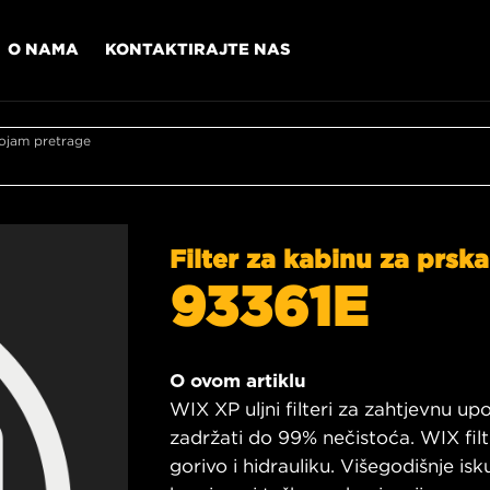
O NAMA
KONTAKTIRAJTE NAS
ojam pretrage
Filter za kabinu za prska
93361E
O ovom artiklu
WIX XP uljni filteri za zahtjevnu u
zadržati do 99% nečistoća. WIX filtr
gorivo i hidrauliku. Višegodišnje is