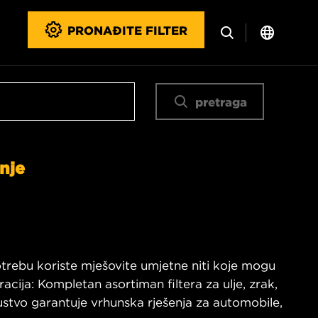
PRONAĐITE FILTER
pretraga
nje
potrebu koriste mješovite umjetne niti koje mogu
acija: Kompletan asortiman filtera za ulje, zrak,
kustvo garantuje vrhunska rješenja za automobile,