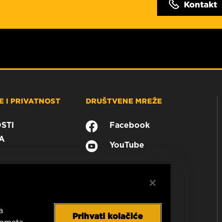
Kontakt
 I PRIVATNOST
DRUŠTVENE MREŽE
STI
Facebook
A
YouTube
a
Prihvati kolačiće