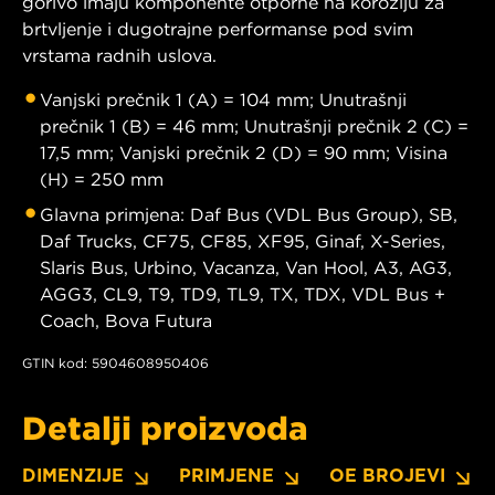
gorivo imaju komponente otporne na koroziju za
brtvljenje i dugotrajne performanse pod svim
vrstama radnih uslova.
Vanjski prečnik 1 (A) = 104 mm; Unutrašnji
prečnik 1 (B) = 46 mm; Unutrašnji prečnik 2 (C) =
17,5 mm; Vanjski prečnik 2 (D) = 90 mm; Visina
(H) = 250 mm
Glavna primjena: Daf Bus (VDL Bus Group), SB,
Daf Trucks, CF75, CF85, XF95, Ginaf, X-Series,
Slaris Bus, Urbino, Vacanza, Van Hool, A3, AG3,
AGG3, CL9, T9, TD9, TL9, TX, TDX, VDL Bus +
Coach, Bova Futura
GTIN kod: 5904608950406
Detalji proizvoda
DIMENZIJE
PRIMJENE
OE BROJEVI