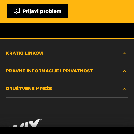
Prijavi problem
KRATKI LINKOVI
PRAVNE INFORMACIJE I PRIVATNOST
PRONAĐITE FILTER
DRUŠTVENE MREŽE
GDJE KUPITI
POLITIKA PRIVATNOSTI
WIX INSTITUTE
PRAVNA NAPOMENA
Facebook
KONTAKTIRAJTE NAS
IMPRESSUM
YouTube