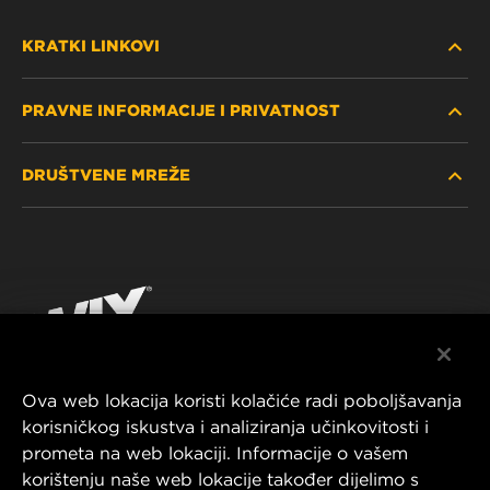
KRATKI LINKOVI
PRAVNE INFORMACIJE I PRIVATNOST
PRONAĐITE FILTER
DRUŠTVENE MREŽE
GDJE KUPITI
POLITIKA PRIVATNOSTI
WIX INSTITUTE
PRAVNA NAPOMENA
Facebook
KONTAKTIRAJTE NAS
IMPRESSUM
YouTube
Ova web lokacija koristi kolačiće radi poboljšavanja
korisničkog iskustva i analiziranja učinkovitosti i
MANN+HUMMEL FT Poland
prometa na web lokaciji. Informacije o vašem
ul. Wrocławska 145,
korištenju naše web lokacije također dijelimo s
63-800 GOSTYŃ, POLAND