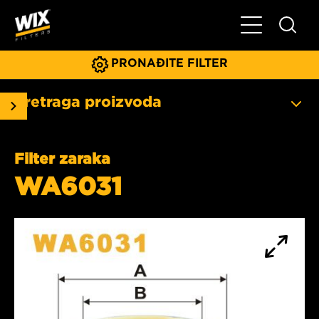
Glavni meni
PRONAĐITE FILTER
Pretraga proizvoda
Filter zaraka
WA6031