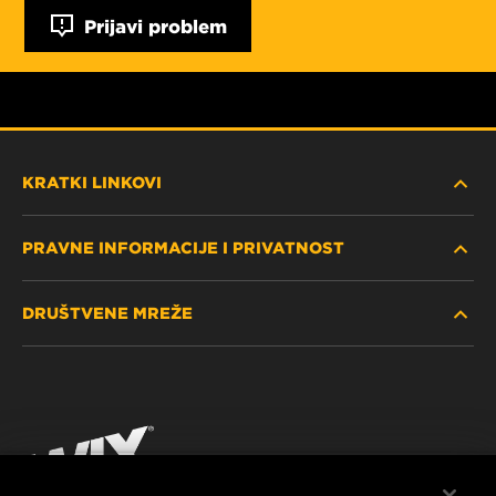
Prijavi problem
KRATKI LINKOVI
PRAVNE INFORMACIJE I PRIVATNOST
PRONAĐITE FILTER
DRUŠTVENE MREŽE
GDJE KUPITI
POLITIKA PRIVATNOSTI
WIX INSTITUTE
PRAVNA NAPOMENA
Facebook
KONTAKTIRAJTE NAS
IMPRESSUM
YouTube