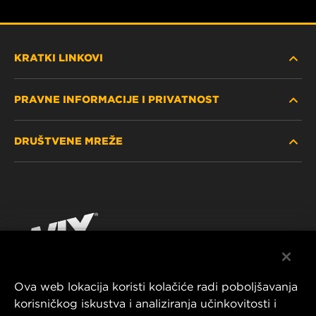
KRATKI LINKOVI
PRAVNE INFORMACIJE I PRIVATNOST
PRONAĐITE FILTER
DRUŠTVENE MREŽE
GDJE KUPITI
POLITIKA PRIVATNOSTI
WIX INSTITUTE
PRAVNA NAPOMENA
Facebook
KONTAKTIRAJTE NAS
IMPRESSUM
YouTube
Ova web lokacija koristi kolačiće radi poboljšavanja
korisničkog iskustva i analiziranja učinkovitosti i
MANN+HUMMEL FT Poland