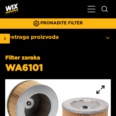
Glavni meni
PRONAĐITE FILTER
Pretraga proizvoda
Filter zaraka
WA6101