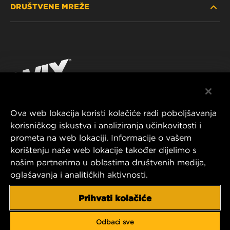
DRUŠTVENE MREŽE
GDJE KUPITI
POLITIKA PRIVATNOSTI
WIX INSTITUTE
PRAVNA NAPOMENA
Facebook
KONTAKTIRAJTE NAS
IMPRESSUM
YouTube
Ova web lokacija koristi kolačiće radi poboljšavanja
korisničkog iskustva i analiziranja učinkovitosti i
MANN+HUMMEL FT Poland
prometa na web lokaciji. Informacije o vašem
ul. Wrocławska 145,
korištenju naše web lokacije također dijelimo s
63-800 GOSTYŃ, POLAND
našim partnerima u oblastima društvenih medija,
Tel. +48 65 572 89 00
oglašavanja i analitičkih aktivnosti.
E-mail:
info@mann-hummel.com
CAREER
Prihvati kolačiće
MANN+HUMMEL GROUP
Odbaci sve